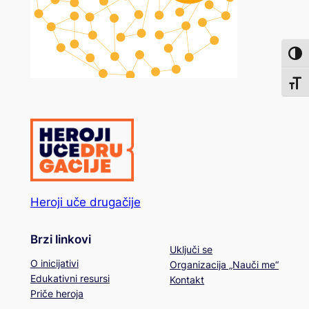
Toggl
Toggl
Heroji uče drugačije
Brzi linkovi
Uključi se
O inicijativi
Organizacija „Nauči me“
Edukativni resursi
Kontakt
Priče heroja