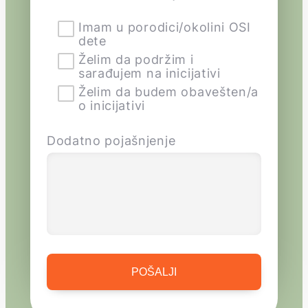
Imam u porodici/okolini OSI
dete
Želim da podržim i
sarađujem na inicijativi
Želim da budem obavešten/a
o inicijativi
Dodatno pojašnjenje