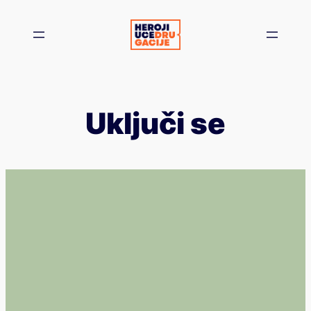
Skoči
na
sadržaj
Uključi se