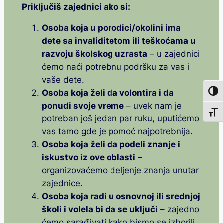
Priključiš zajednici ako si:
Osoba koja u porodici/okolini ima
dete sa invaliditetom ili teškoćama u
razvoju školskog uzrasta
– u zajednici
ćemo naći potrebnu podršku za vas i
vaše dete.
Osoba koja želi da volontira i da
Toggl
ponudi svoje vreme
– uvek nam je
Toggl
potreban još jedan par ruku, uputićemo
vas tamo gde je pomoć najpotrebnija.
Osoba koja želi da podeli znanje i
iskustvo iz ove oblasti
–
organizovaćemo deljenje znanja unutar
zajednice.
Osoba koja radi u osnovnoj ili srednjoj
školi i volela bi da se uključi
– zajedno
ćemo sarađivati kako bismo se izborili