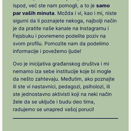
ispod, već ste nam pomogli, a to je
samo
par vaših minuta
. Možda i vi, kao i mi, niste
sigurni da li poznajete nekoga, najbolji način
je da pratite naše kanale na Instagramu i
Fejsbuku i povremeno podelite poziv na
svom profilu. Pomozite nam da podelimo
informacije i povežemo ljude!
Ovo je inicijativa građanskog društva i mi
nemamo iza sebe institucije koje bi mogle
da nešto zahtevaju. Međutim, ako poznajte
ili ste vi nastavnici, pedagozi, psiholozi, ili
ste jednostavno aktivisti koji na neki način
žele da se uključe i budu deo tima,
radujemo se unapred vašoj poruci!