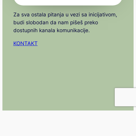
Za sva ostala pitanja u vezi sa inicijativom,
budi slobodan da nam pišeš preko
dostupnih kanala komunikacije.
KONTAKT