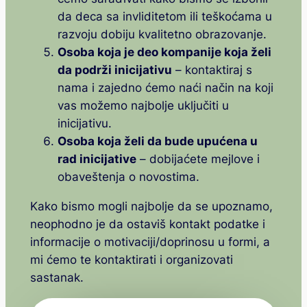
da deca sa invliditetom ili teškoćama u
razvoju dobiju kvalitetno obrazovanje.
Osoba koja je deo kompanije koja želi
da podrži inicijativu
– kontaktiraj s
nama i zajedno ćemo naći način na koji
vas možemo najbolje uključiti u
inicijativu.
Osoba koja želi da bude upućena u
rad inicijative
– dobijaćete mejlove i
obaveštenja o novostima.
Kako bismo mogli najbolje da se upoznamo,
neophodno je da ostaviš kontakt podatke i
informacije o motivaciji/doprinosu u formi, a
mi ćemo te kontaktirati i organizovati
sastanak.