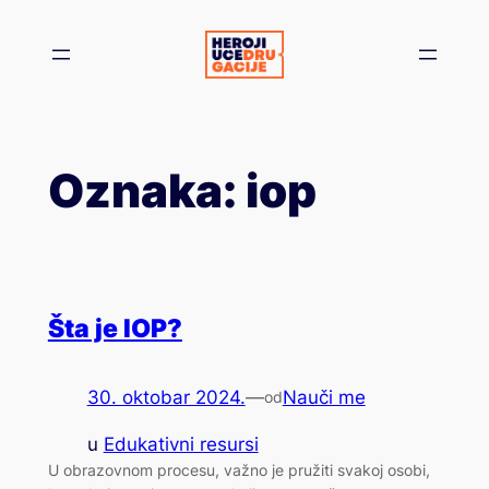
Skoči
na
sadržaj
Oznaka:
iop
Šta je IOP?
30. oktobar 2024.
—
Nauči me
od
u
Edukativni resursi
U obrazovnom procesu, važno je pružiti svakoj osobi,