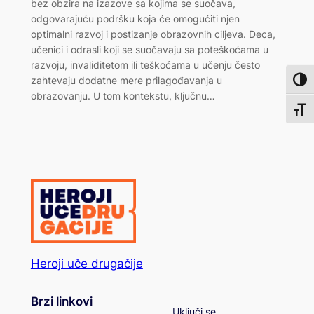
bez obzira na izazove sa kojima se suočava,
odgovarajuću podršku koja će omogućiti njen
optimalni razvoj i postizanje obrazovnih ciljeva. Deca,
učenici i odrasli koji se suočavaju sa poteškoćama u
razvoju, invaliditetom ili teškoćama u učenju često
zahtevaju dodatne mere prilagođavanja u
Toggl
obrazovanju. U tom kontekstu, ključnu…
Toggl
Heroji uče drugačije
Brzi linkovi
Uključi se