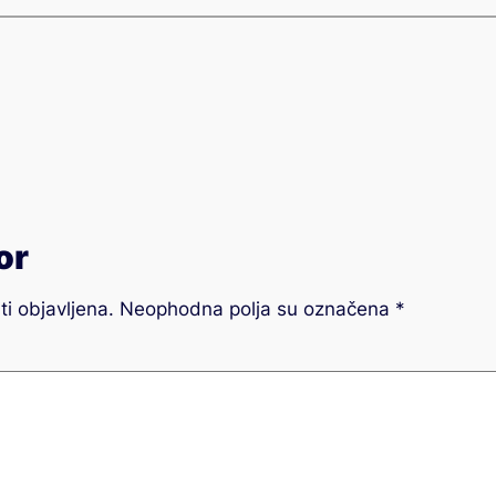
or
i objavljena.
Neophodna polja su označena
*