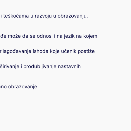
m i teškoćama u razvoju u obrazovanju.
ođe može da se odnosi i na jezik na kojem
rilagođavanje ishoda koje učenik postiže
rivanje i produbljivanje nastavnih
ano obrazovanje.