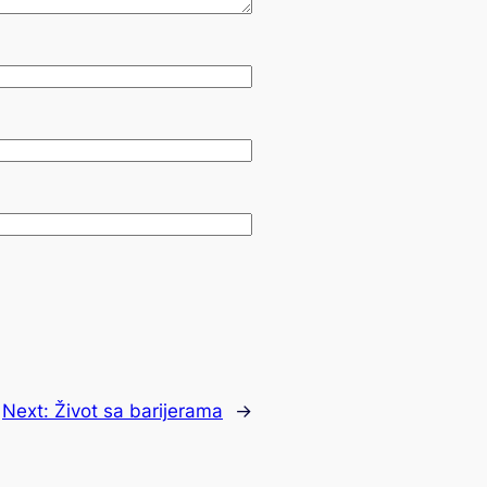
Next:
Život sa barijerama
→