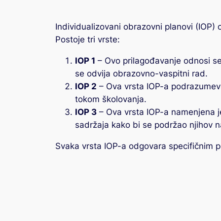
Individualizovani obrazovni planovi (IOP)
Postoje tri vrste:
IOP 1
– Ovo prilagođavanje odnosi se 
se odvija obrazovno-vaspitni rad.
IOP 2
– Ova vrsta IOP-a podrazumeva 
tokom školovanja.
IOP 3
– Ova vrsta IOP-a namenjena je
sadržaja kako bi se podržao njihov 
Svaka vrsta IOP-a odgovara specifičnim 