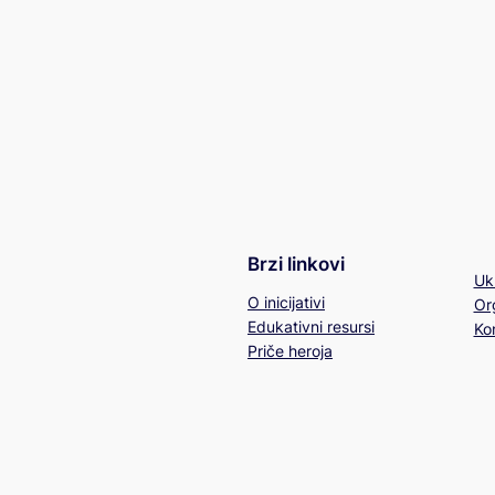
Brzi linkovi
Ukl
O inicijativi
Or
Edukativni resursi
Ko
Priče heroja