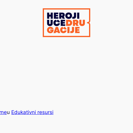
 me
u
Edukativni resursi