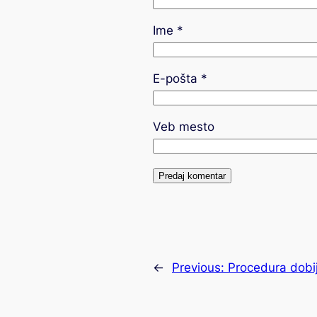
Ime
*
E-pošta
*
Veb mesto
←
Previous:
Procedura dobi