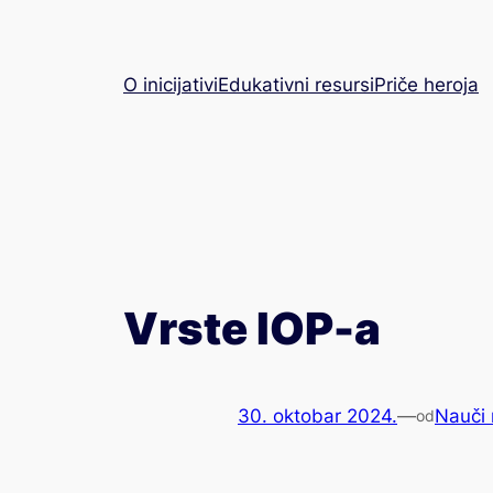
Skoči
na
sadržaj
O inicijativi
Edukativni resursi
Priče heroja
Vrste IOP-a
30. oktobar 2024.
—
Nauči
od