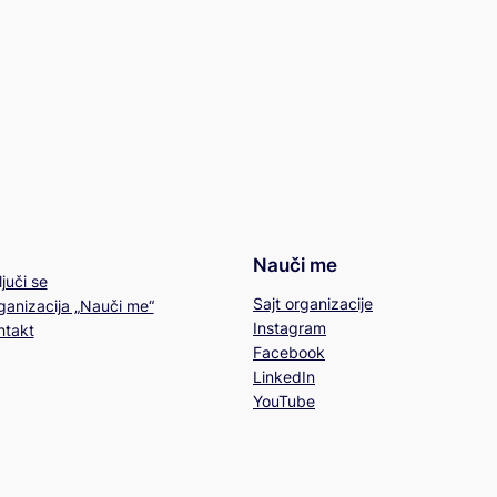
Nauči me
juči se
Sajt organizacije
ganizacija „Nauči me“
Instagram
ntakt
Facebook
LinkedIn
YouTube