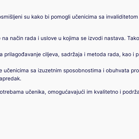
 osmišljeni su kako bi pomogli učenicima sa invaliditeto
na način rada i uslove u kojima se izvodi nastava. Tak
prilagođavanje ciljeva, sadržaja i metoda rada, kao i p
 učenicima sa izuzetnim sposobnostima i obuhvata proši
napredak.
potrebama učenika, omogućavajući im kvalitetno i podrž